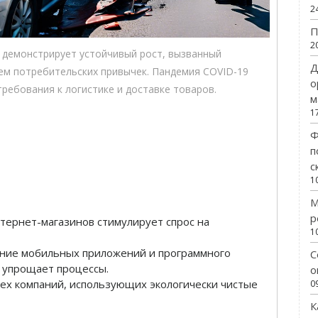
2
П
2
б демонстрирует устойчивый рост, вызванный
Д
ем потребительских привычек. Пандемия COVID-19
о
требования к логистике и доставке товаров.
м
1
Ф
п
с
1
М
р
тернет-магазинов стимулирует спрос на
1
ие мобильных приложений и программного
С
 упрощает процессы.
о
ех компаний, использующих экологически чистые
0
К