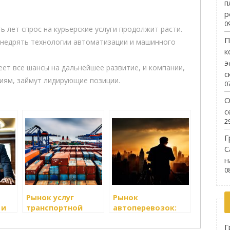
п
р
0
ь лет спрос на курьерские услуги продолжит расти.
П
внедрять технологии автоматизации и машинного
к
э
еет все шансы на дальнейшее развитие, и компании,
с
иям, займут лидирующие позиции.
0
О
с
2
Г
С
н
0
Рынок услуг
Рынок
 и
транспортной
автоперевозок:
логистики:
текущее
Г
тенденции и
состояние