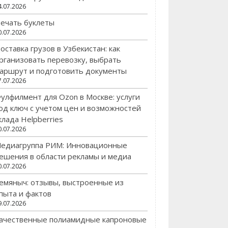
4.07.2026
ечать буклеты
0.07.2026
оставка грузов в Узбекистан: как
рганизовать перевозку, выбрать
аршрут и подготовить документы
7.07.2026
улфилмент для Ozon в Москве: услуги
од ключ с учетом цен и возможностей
клада Helpberries
0.07.2026
едиагруппа РИМ: Инновационные
ешения в области рекламы и медиа
0.07.2026
емяныч: отзывы, выстроенные из
пыта и фактов
9.07.2026
ачественные полиамидные капроновые