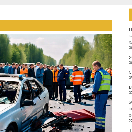
П
к
х
0
У
0
С
0
В
0
S
к
о
2
Т