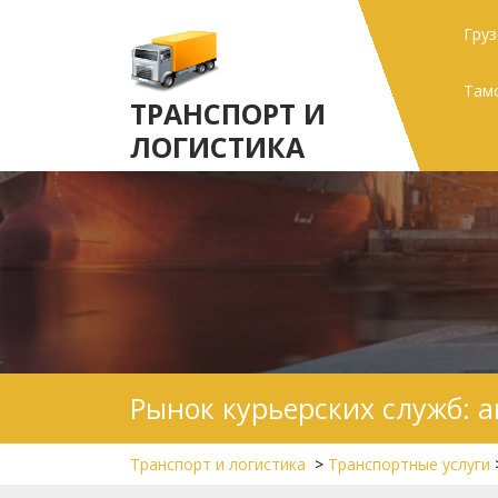
Skip
Гру
to
content
Там
ТРАНСПОРТ И
ЛОГИСТИКА
Рынок курьерских служб: а
Транспорт и логистика
>
Транспортные услуги