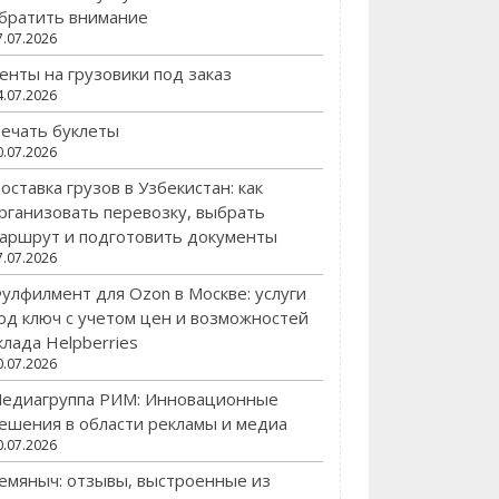
братить внимание
7.07.2026
енты на грузовики под заказ
4.07.2026
ечать буклеты
0.07.2026
оставка грузов в Узбекистан: как
рганизовать перевозку, выбрать
аршрут и подготовить документы
7.07.2026
улфилмент для Ozon в Москве: услуги
од ключ с учетом цен и возможностей
клада Helpberries
0.07.2026
едиагруппа РИМ: Инновационные
ешения в области рекламы и медиа
0.07.2026
емяныч: отзывы, выстроенные из