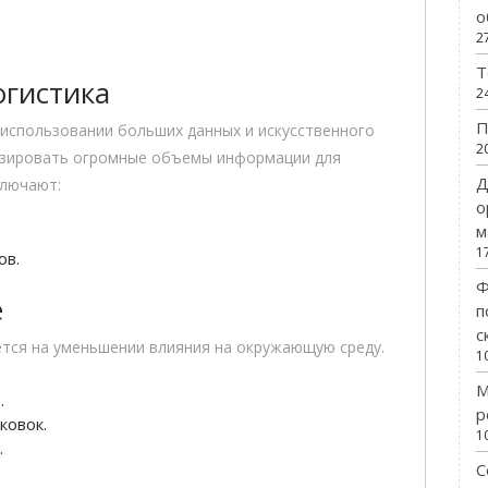
о
2
Т
огистика
2
П
 использовании больших данных и искусственного
2
лизировать огромные объемы информации для
Д
ключают:
о
м
1
ов.
Ф
е
п
с
ется на уменьшении влияния на окружающую среду.
1
М
.
р
ковок.
1
.
С