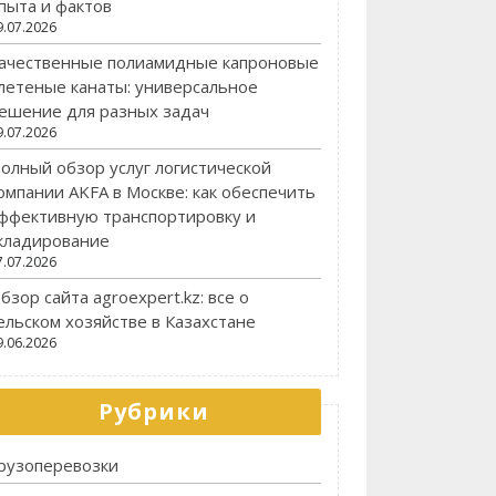
пыта и фактов
9.07.2026
ачественные полиамидные капроновые
летеные канаты: универсальное
ешение для разных задач
9.07.2026
олный обзор услуг логистической
омпании AKFA в Москве: как обеспечить
ффективную транспортировку и
кладирование
7.07.2026
бзор сайта agroexpert.kz: все о
ельском хозяйстве в Казахстане
9.06.2026
Рубрики
рузоперевозки