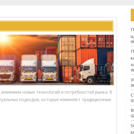
П
ц
0
П
к
х
0
У
0
 влиянием новых технологий и потребностей рынка. В
С
туальных подходов, которые изменяют традиционные
0
В
0
S
к