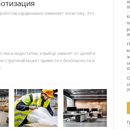
ботизация
о
0
роботов кардинально изменяет логистику. Это
К
п
р
0
П
к
тва и недостатки, и выбор зависит от целей и
э
их стратегий может привести к безопасности и
с
.
0
О
с
2
Г