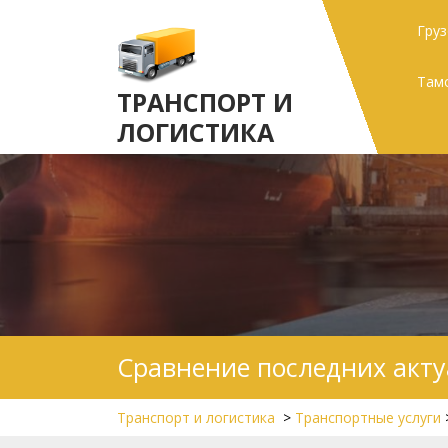
Skip
Гру
to
content
Там
ТРАНСПОРТ И
ЛОГИСТИКА
Сравнение последних акту
Транспорт и логистика
>
Транспортные услуги