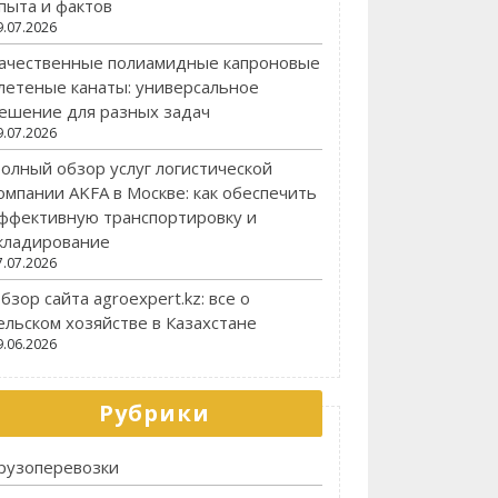
пыта и фактов
9.07.2026
ачественные полиамидные капроновые
летеные канаты: универсальное
ешение для разных задач
9.07.2026
олный обзор услуг логистической
омпании AKFA в Москве: как обеспечить
ффективную транспортировку и
кладирование
7.07.2026
бзор сайта agroexpert.kz: все о
ельском хозяйстве в Казахстане
9.06.2026
Рубрики
рузоперевозки