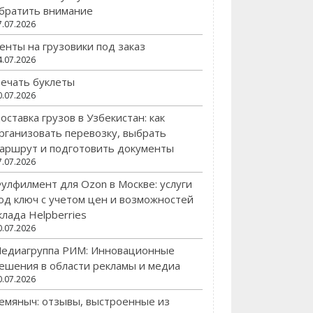
братить внимание
7.07.2026
енты на грузовики под заказ
4.07.2026
ечать буклеты
0.07.2026
оставка грузов в Узбекистан: как
рганизовать перевозку, выбрать
аршрут и подготовить документы
7.07.2026
улфилмент для Ozon в Москве: услуги
од ключ с учетом цен и возможностей
клада Helpberries
0.07.2026
едиагруппа РИМ: Инновационные
ешения в области рекламы и медиа
0.07.2026
емяныч: отзывы, выстроенные из