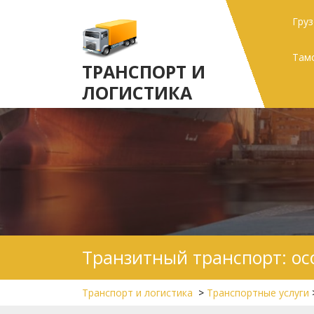
Skip
Гру
to
content
Там
ТРАНСПОРТ И
ЛОГИСТИКА
Транзитный транспорт: ос
Транспорт и логистика
>
Транспортные услуги