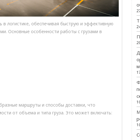
о
2
Т
ь в логистике, обеспечивая быструю и эффективную
2
ами. Основные особенности работы с грузами в
П
2
Д
о
м
1
Ф
п
с
1
бразные маршруты и способы доставки, что
М
ости от объема и типа груза. Это может включать:
р
1
С