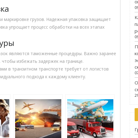
о
вка
0
К
 и маркировке грузов. Надежная упаковка защищает
п
вка упрощает процесс обработки на всех этапах
р
0
дуры
П
к
зок являются таможенные процедуры. Важно заранее
э
 чтобы избежать задержек на границе.
с
ами в транзитном транспорте требует от логистов
0
видуального подхода к каждому клиенту.
О
с
2
Г