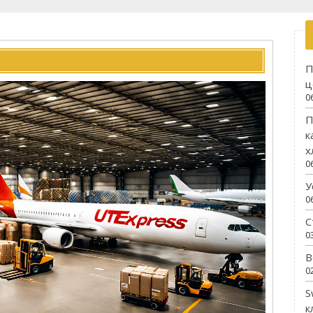
П
ц
0
П
к
х
0
У
0
С
0
В
0
S
к