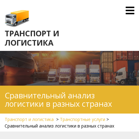
Skip
O
to
M
content
ТРАНСПОРТ И
ЛОГИСТИКА
Сравнительный анализ
логистики в разных странах
Транспорт и логистика
>
Транспортные услуги
>
Сравнительный анализ логистики в разных странах