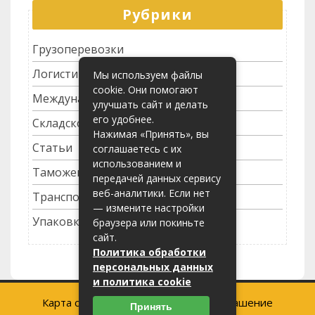
Рубрики
Грузоперевозки
Логистика
Мы используем файлы
cookie. Они помогают
Международные перевозки
улучшать сайт и делать
его удобнее.
Складское хозяйство
Нажимая «Принять», вы
Статьи
соглашаетесь с их
использованием и
Таможенное оформление
передачей данных сервису
веб-аналитики. Если нет
Транспортные услуги
— измените настройки
Упаковка грузов
браузера или покиньте
сайт.
Политика обработки
персональных данных
и политика cookie
Карта сайта
-
Пользовательское соглашение
Принять