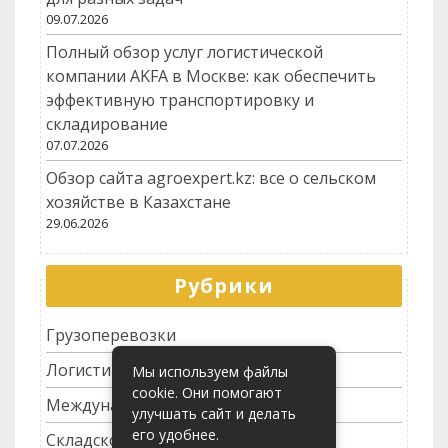
09.07.2026
Полный обзор услуг логистической
компании AKFA в Москве: как обеспечить
эффективную транспортировку и
складирование
07.07.2026
Обзор сайта agroexpert.kz: все о сельском
хозяйстве в Казахстане
29.06.2026
Рубрики
Грузоперевозки
Логистика
Мы используем файлы
cookie. Они помогают
Международные перевозки
улучшать сайт и делать
его удобнее.
Складское хозяйство