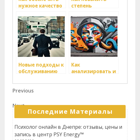
нужное качество
степень
услуг в логистике
удовлетворенности
клиентов в
логистике
Новые подходы к
Как
обслуживанию
анализировать и
клиентов в
улучшать
логистике
качество
Навигация
Previous
Previous
обслуживания
Post
клиентов?
по
Next
Next
записям
Последние Материалы
Post
Психолог онлайн в Днепре: отзывы, цены и
запись в центр PSY Energy™