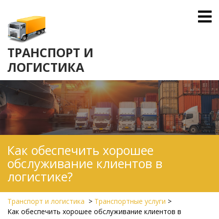
Skip
O
to
M
content
ТРАНСПОРТ И
ЛОГИСТИКА
Как обеспечить хорошее
обслуживание клиентов в
логистике?
Транспорт и логистика
>
Транспортные услуги
>
Как обеспечить хорошее обслуживание клиентов в