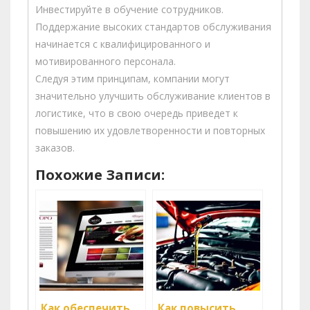
Инвестируйте в обучение сотрудников.
Поддержание высоких стандартов обслуживания
начинается с квалифицированного и
мотивированного персонала.
Следуя этим принципам, компании могут
значительно улучшить обслуживание клиентов в
логистике, что в свою очередь приведет к
повышению их удовлетворенности и повторных
заказов.
Похожие Записи:
Как обеспечить
Как повысить