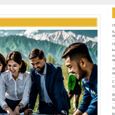
П
ц
0
П
к
х
0
У
0
С
0
В
0
S
к