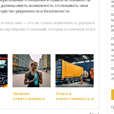
о
должны иметь возможность отслеживать свои
0
 чувство уверенности и безопасности.
К
п
 в логистике — это не только возможность улучшить
р
ных партнерских отношений, которые в конечном итоге
0
П
к
э
с
0
О
с
2
Правила
Этика и
ответственного
ответственность в
ности
ведения бизнеса в
логистике
Г
логистике
Next