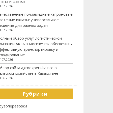
пыта и фактов
9.07.2026
ачественные полиамидные капроновые
летеные канаты: универсальное
ешение для разных задач
9.07.2026
олный обзор услуг логистической
омпании AKFA в Москве: как обеспечить
ффективную транспортировку и
кладирование
7.07.2026
бзор сайта agroexpert.kz: все о
ельском хозяйстве в Казахстане
9.06.2026
Рубрики
рузоперевозки