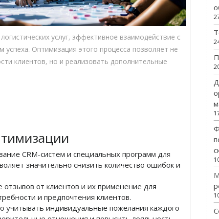
о
2
Т
 логистических услуг, эффективное взаимодействие с
2
 успеха. Оптимизация этого процесса позволяет не
П
сти клиентов, но и реализовать дополнительные
2
Д
о
м
1
Ф
птимизации
п
с
ание CRM-систем и специальных программ для
1
зволяет значительно снизить количество ошибок и
М
р
 отзывов от клиентов и их применение для
1
требности и предпочтения клиентов.
о учитывать индивидуальные пожелания каждого
С
оверительные отношения и повысить лояльность.