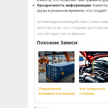
Прозрачность информации:
Клиенты 
грузы в реальном времени, что создает
Оптимизация взаимодействия с клиентами
качество услуг, но и создание долгосроч
способствуют росту бизнеса.
Похожие Записи:
Управление
Как повысить
взаимоотношениями
степень
с клиентами в
удовлетворен
логистике
клиентов в
Previous
логистике