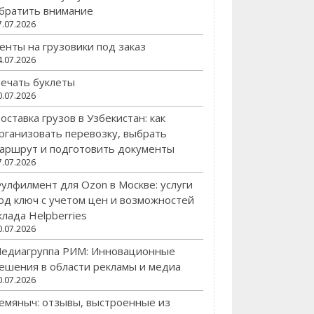
братить внимание
7.07.2026
енты на грузовики под заказ
4.07.2026
ечать буклеты
0.07.2026
оставка грузов в Узбекистан: как
рганизовать перевозку, выбрать
аршрут и подготовить документы
7.07.2026
улфилмент для Ozon в Москве: услуги
од ключ с учетом цен и возможностей
клада Helpberries
0.07.2026
едиагруппа РИМ: Инновационные
ешения в области рекламы и медиа
0.07.2026
емяныч: отзывы, выстроенные из