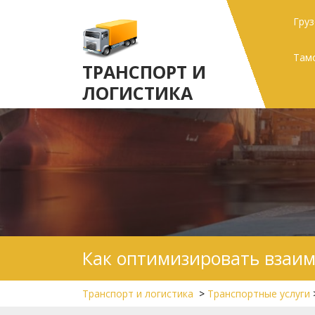
Skip
Гру
to
content
Там
ТРАНСПОРТ И
ЛОГИСТИКА
Как оптимизировать взаим
Транспорт и логистика
>
Транспортные услуги